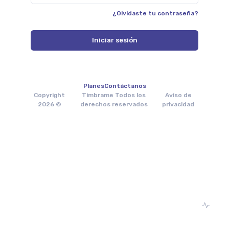
¿Olvidaste tu contraseña?
Iniciar sesión
Planes
Contáctanos
Copyright
Timbrame Todos los
Aviso de
2026 ©
derechos reservados
privacidad